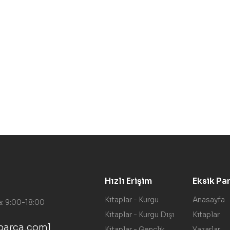
Hızlı Erişim
Eksik Pa
Kitaplar - Kurgu
Anasayfa
a: 9:00-18:00
Kitaplar - Kurgu Dışı
Kitaplar
parca.com]
Kitaplar - Gençlik
Yazarlar