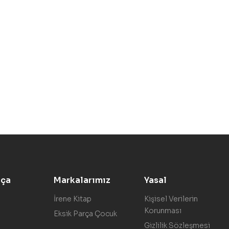
rça
Markalarımız
Yasal
İrene Kitap
Kişisel Verilerin
Korunması
Eksik Parça Çocuk
Gizlilik Sözleşmesi