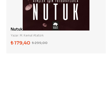
Nutuk
Yazar:
M. Kemal Atatürk
₺
179,40
₺
299,00