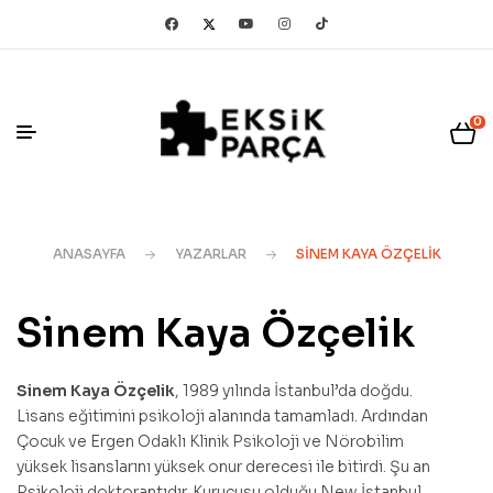
0
ANASAYFA
YAZARLAR
SINEM KAYA ÖZÇELIK
Sinem Kaya Özçelik
Sinem Kaya Özçelik
, 1989 yılında İstanbul’da doğdu.
Lisans eğitimini psikoloji alanında tamamladı. Ardından
Çocuk ve Ergen Odaklı Klinik Psikoloji ve Nörobilim
yüksek lisanslarını yüksek onur derecesi ile bitirdi. Şu an
Psikoloji doktorantıdır. Kurucusu olduğu New İstanbul