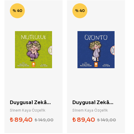
% 40
% 40
Duygusal Zekâ
Duygusal Zekâ
Serisi - Mutluluk
Serisi - Üzüntü
Sinem Kaya Özçelik
Sinem Kaya Özçelik
₺
89,40
₺
89,40
₺
149,00
₺
149,00