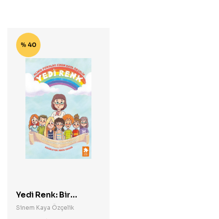
% 40
Yedi Renk: Bir
Psikoterapistten
Sinem Kaya Özçelik
Hikâyeler