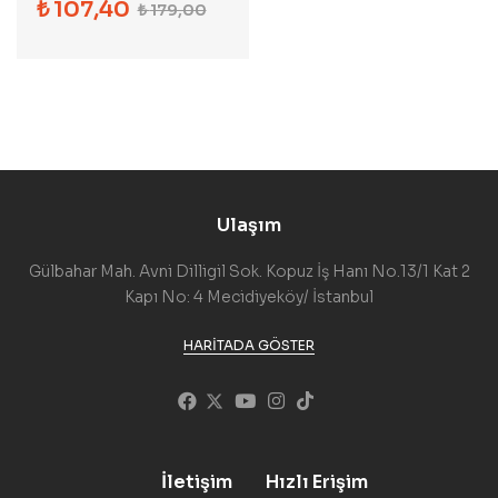
₺
107,40
₺
179,00
Ulaşım
Gülbahar Mah. Avni Dilligil Sok. Kopuz İş Hanı No.13/1 Kat 2
Kapı No: 4 Mecidiyeköy/ İstanbul
HARITADA GÖSTER
İletişim
Hızlı Erişim