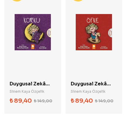
Duygusal Zekâ
Duygusal Zekâ
Serisi - Korku
Serisi - Öfke
Sinem Kaya Özçelik
Sinem Kaya Özçelik
₺
89,40
₺
89,40
₺
149,00
₺
149,00