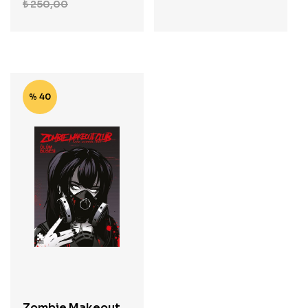
₺
250,00
% 40
Zombie Makeout 3