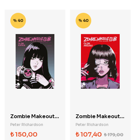
% 40
% 40
Zombie Makeout
Zombie Makeout
Club İkinci Kitap
Club Birinci Kitap
Peter Richardson
Peter Richardson
Ölüm Kafası
Ölüm Arzusu
₺
150,00
₺
107,40
₺
179,00