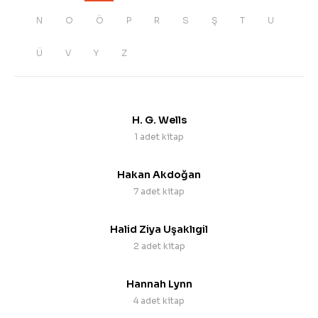
N
O
Ö
P
R
S
Ş
T
U
Ü
V
Y
Z
H. G. Wells
1 adet kitap
Hakan Akdoğan
7 adet kitap
Halid Ziya Uşaklıgil
2 adet kitap
Hannah Lynn
4 adet kitap