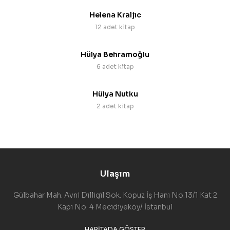
Helena Kraljıc
12 adet kitap
Hülya Behramoğlu
6 adet kitap
Hülya Nutku
2 adet kitap
Ulaşım
Gülbahar Mah. Avni Dilligil Sok. Kopuz İş Hanı No.13/1 Kat 2
Kapı No: 4 Mecidiyeköy/ İstanbul
HARITADA GÖSTER