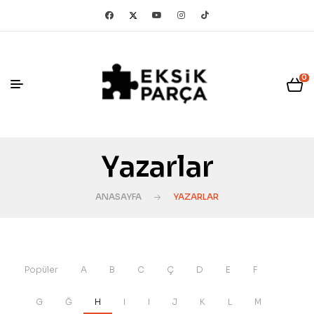
0
Yazarlar
ANASAYFA
YAZARLAR
Popüler
A
B
C
Ç
D
E
F
G
Ğ
H
I
I
J
K
L
M