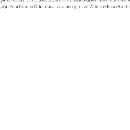
Şimdi kocası ve üç çocuğuyla birlikte yaşadığı Amersham yakınların
eği] Yeni Roman Ödülü kısa listesine girdi ve Wilbur & Niso Smith