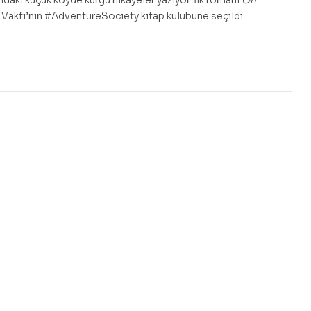
daki küçük köyde kurgu hikâyeler yazıyor. İlk romanı
On
 Vakfı’nın #AdventureSociety kitap kulübüne seçildi.