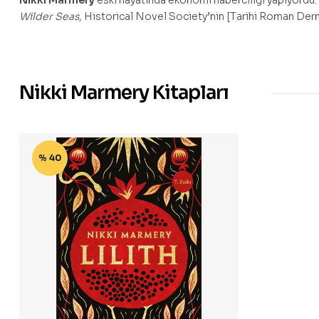
Nikki Marmery
eski hayatında ekonomi haberciliği yapıyordu. 
Wilder Seas
, Historical Novel Society’nin [Tarihi Roman Dern
Nikki Marmery Kitapları
% 40