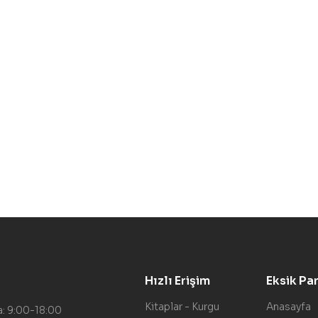
Hızlı Erişim
Eksik Pa
Kitaplar - Kurgu
Anasayfa
a: 9:00-18:00