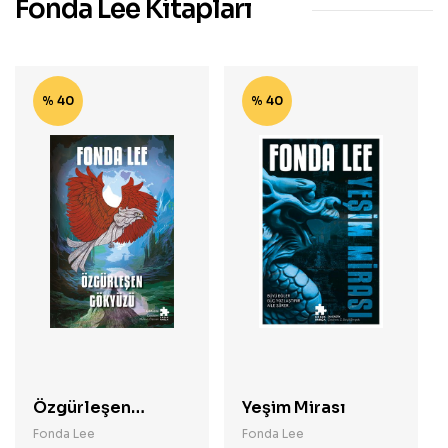
Fonda Lee Kitapları
% 40
% 40
Özgürleşen
Yeşim Mirası
Gökyüzü
Fonda Lee
Fonda Lee