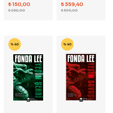
₺
150,00
₺
359,40
₺
250,00
₺
599,00
% 40
% 40