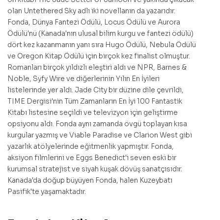
olan Untethered Sky adlı iki novellanın da yazarıdır.
Fonda, Dünya Fantezi Ödülü, Locus Ödülü ve Aurora
Ödülü'nü (Kanada'nın ulusal bilim kurgu ve fantezi ödülü)
dört kez kazanmanın yanı sıra Hugo Ödülü, Nebula Ödülü
ve Oregon Kitap Ödülü için birçok kez finalist olmuştur.
Romanları birçok yıldızlı eleştiri aldı ve NPR, Barnes &
Noble, Syfy Wire ve diğerlerinin Yılın En İyileri
listelerinde yer aldı. Jade City bir düzine dile çevrildi,
TIME Dergisi'nin Tüm Zamanların En İyi 100 Fantastik
Kitabı listesine seçildi ve televizyon için geliştirme
opsiyonu aldı. Fonda aynı zamanda övgü toplayan kısa
kurgular yazmış ve Viable Paradise ve Clarion West gibi
yazarlık atölyelerinde eğitmenlik yapmıştır. Fonda,
aksiyon filmlerini ve Eggs Benedict'i seven eski bir
kurumsal stratejist ve siyah kuşak dövüş sanatçısıdır.
Kanada'da doğup büyüyen Fonda, halen Kuzeybatı
Pasifik'te yaşamaktadır.