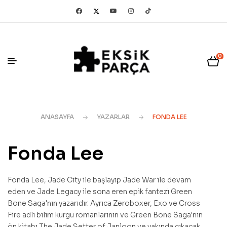
0
ANASAYFA
YAZARLAR
FONDA LEE
Fonda Lee
Fonda Lee, Jade City ile başlayıp Jade War ile devam
eden ve Jade Legacy ile sona eren epik fantezi Green
Bone Saga'nın yazarıdır. Ayrıca Zeroboxer, Exo ve Cross
Fire adlı bilim kurgu romanlarının ve Green Bone Saga'nın
ön kitabı The Jade Setter of Janloon ve yakında çıkacak