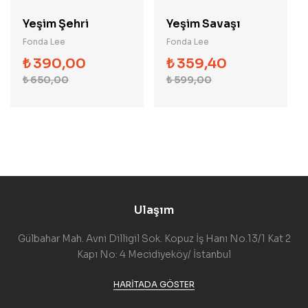
Yeşim Şehri
Yeşim Savaşı
Fonda Lee
Fonda Lee
₺
390,00
₺
359,40
₺
650,00
₺
599,00
Ulaşım
Gülbahar Mah. Avni Dilligil Sok. Kopuz İş Hanı No.13/1 Kat 2
Kapı No: 4 Mecidiyeköy/ İstanbul
HARITADA GÖSTER