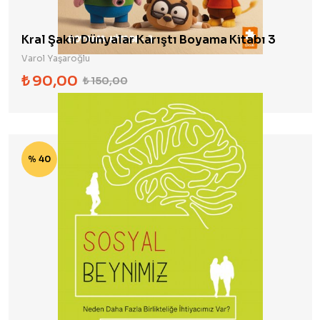
Kral Şakir Dünyalar Karıştı Boyama Kitabı 3
Varol Yaşaroğlu
₺
90,00
₺
150,00
% 40