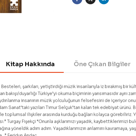
Facebook
Twitter
Linkedin
Kitap Hakkında
Öne Çıkan Bilgiler
 Besteleri, şarkıları, yetiştirdiği müzik insanlarıyla iz bırakmış bir k
yan bakışı/duyarlığı Türkiye’yi okuma biçiminin yansımasıdır aynı za
aydınlanma insanının müzik yolculuğunun felsefesini de içeriyor onu
dam Sanat’taki yazıları Timur Selçuk’tan kalan tek edebiyat ürünü. 
 toplumsal ilişkiler arasında kurduğu bağları kolayca görebiliriz. 
sı.” Turgay Fişekçi “Onunla aşklarımızı yaşadık, kaybettiklerimizi bu
aynağına yöneldik adım adım. Yaşadıklarımızın anlamını kavramaya, y
..” Feridun Andaç