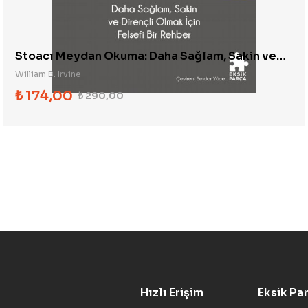
Stoacı Meydan Okuma: Daha Sağlam, Sakin ve
Dirençli Olmak İçin Felsefi Bir Rehber
William B. Irvine
₺
174,00
₺
290,00
Hızlı Erişim
Eksik Pa