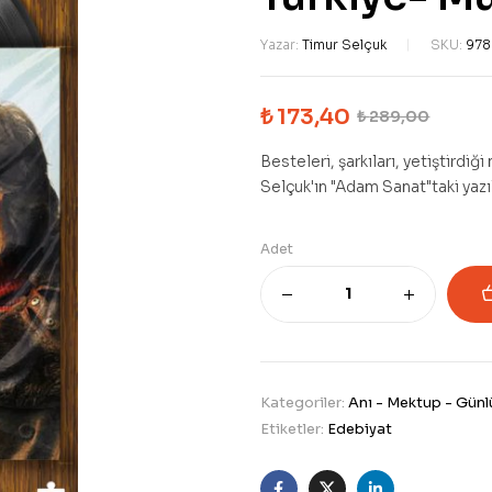
Yazar:
Timur Selçuk
SKU:
978
₺
173,40
₺
289,00
Besteleri, şarkıları, yetiştirdiği
Selçuk'ın "Adam Sanat"taki yazıl
Adet
Kategoriler:
Anı - Mektup - Günl
Etiketler:
Edebiyat