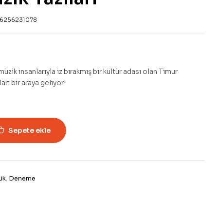
6256231078
 müzik insanlarıyla iz bırakmış bir kültür adası olan Timur
arı bir araya geliyor!
Sepete ekle
ük
,
Deneme