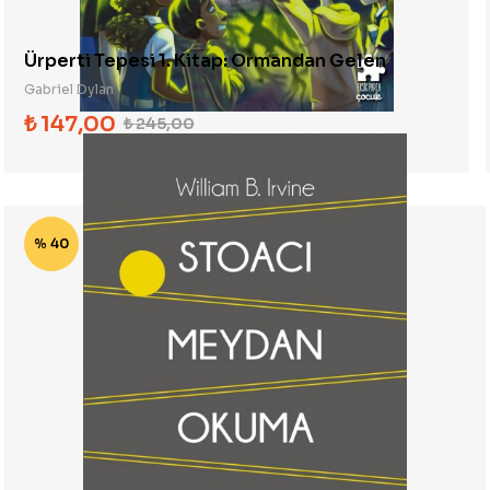
Ürperti Tepesi 1. Kitap: Ormandan Gelen
Gabriel Dylan
₺
147,00
₺
245,00
% 40