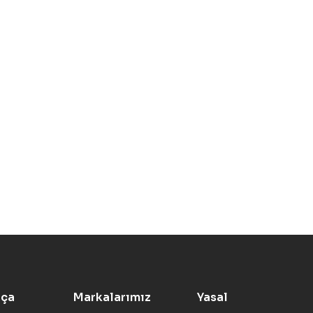
rça
Markalarımız
Yasal