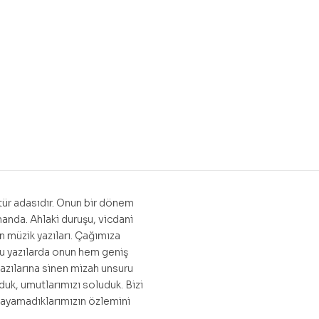
ültür adasıdır. Onun bir dönem
manda. Ahlaki duruşu, vicdani
n müzik yazıları. Çağımıza
Bu yazılarda onun hem geniş
Yazılarına sinen mizah unsuru
lduk, umutlarımızı soluduk. Bizi
aşayamadıklarımızın özlemini