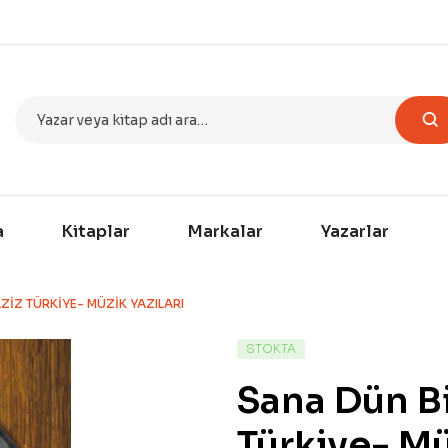
a
Kitaplar
Markalar
Yazarlar
ZIZ TÜRKIYE- MÜZIK YAZILARI
STOKTA
Sana Dün B
Türkiye- Mü