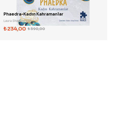
Phaedra-Kadın Kahramanlar
Laura Shepperson
₺
234,00
₺
390,00