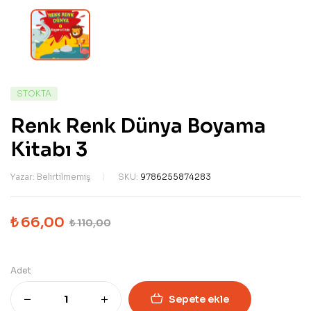
STOKTA
Renk Renk Dünya Boyama
Kitabı 3
Yazar: Belirtilmemiş
SKU:
9786255874283
₺
66,00
₺
110,00
Adet
Sepete ekle