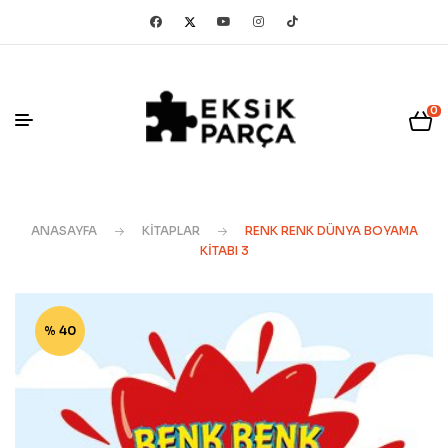
0
ANASAYFA
KITAPLAR
RENK RENK DÜNYA BOYAMA
KITABI 3
% 40