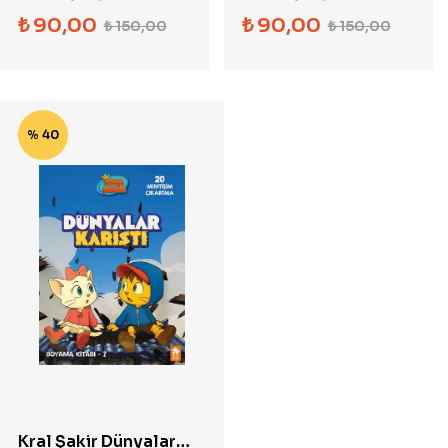
Kitabı 3
Kitabı 4
₺
90,00
₺
90,00
₺
150,00
₺
150,00
% 40
Kral Şakir Dünyalar