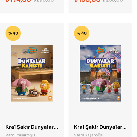
Dirençli Olmak İçin
Felsefi Bir Rehber
% 40
% 40
Kral Şakir Dünyalar
Kral Şakir Dünyalar
Karıştı Boyama
Karıştı Boyama
Varol Yaşaroğlu
Varol Yaşaroğlu