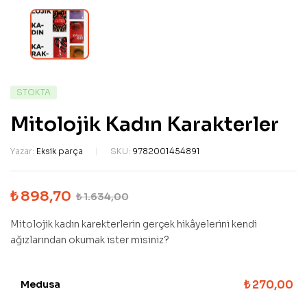
STOKTA
Mitolojik Kadın Karakterler
Yazar:
Eksik parça
SKU:
9782001454891
₺
898,70
₺
1.634,00
Mitolojik kadın karekterlerin gerçek hikâyelerini kendi
ağızlarından okumak ister misiniz?
₺
270,00
Medusa