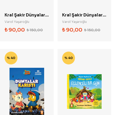
Kral Şakir Dünyalar
Kral Şakir Dünyalar
Karıştı Boyama
Karıştı Boyama
Varol Yaşaroğlu
Varol Yaşaroğlu
Kitabı 3
Kitabı 4
₺
90,00
₺
90,00
₺
150,00
₺
150,00
% 40
% 40