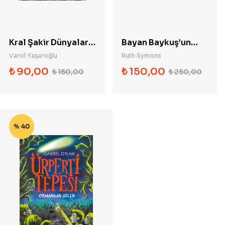
Kral Şakir Dünyalar
Bayan Baykuş’un
Karıştı Boyama
Orman Okulu-
Varol Yaşaroğlu
Ruth Symons
Kitabı 2
Eğlenceli Bir Gün
₺
90,00
₺
150,00
₺
150,00
₺
250,00
% 40