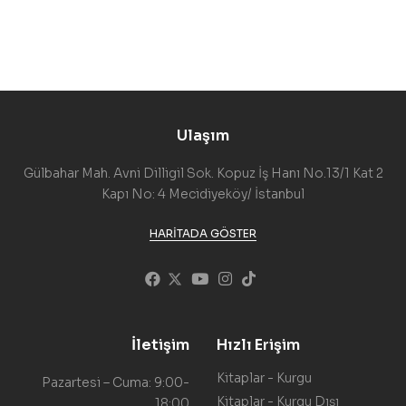
Ulaşım
Gülbahar Mah. Avni Dilligil Sok. Kopuz İş Hanı No.13/1 Kat 2
Kapı No: 4 Mecidiyeköy/ İstanbul
HARITADA GÖSTER
İletişim
Hızlı Erişim
Kitaplar - Kurgu
Pazartesi – Cuma: 9:00-
Kitaplar - Kurgu Dışı
18:00