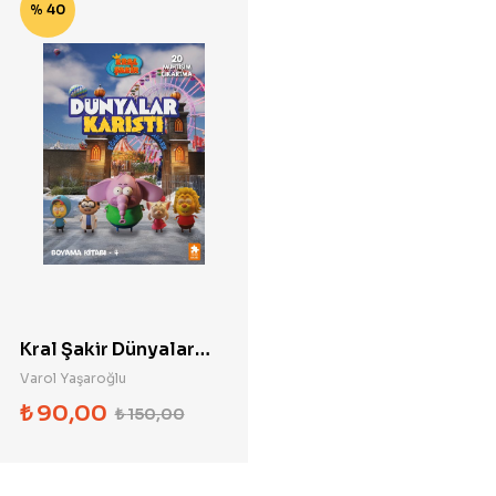
% 40
Kral Şakir Dünyalar
Karıştı Boyama Kitabı
Varol Yaşaroğlu
4
₺
90,00
₺
150,00