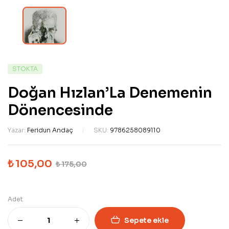
STOKTA
Doğan Hızlan’La Denemenin
Dönencesinde
Yazar:
Feridun Andaç
SKU:
9786258089110
₺
105,00
₺
175,00
Adet
Sepete ekle