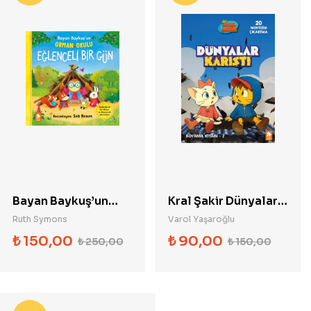
Bayan Baykuş’un
Kral Şakir Dünyalar
Orman Okulu-
Karıştı Boyama
Ruth Symons
Varol Yaşaroğlu
Eğlenceli Bir Gün
Kitabı 2
₺
150,00
₺
90,00
₺
250,00
₺
150,00