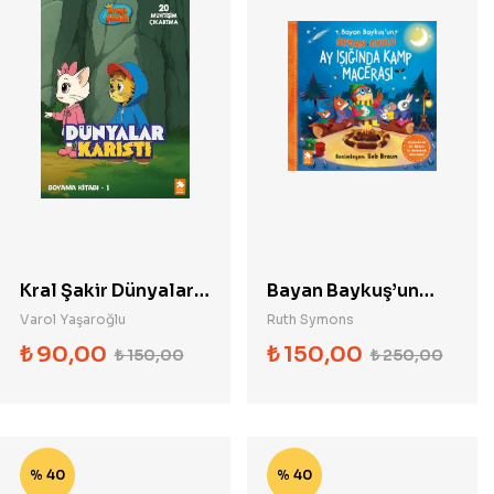
Kral Şakir Dünyalar
Bayan Baykuş’un
Karıştı Boyama
Orman Okulu- Ay
Varol Yaşaroğlu
Ruth Symons
Kitabı 1
Işığında Kamp
₺
90,00
₺
150,00
₺
150,00
₺
250,00
Macerası
% 40
% 40