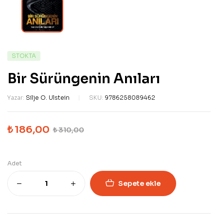
STOKTA
Bir Sürüngenin Anıları
Yazar:
Silje O. Ulstein
SKU:
9786258089462
₺
186,00
₺
310,00
Adet
Sepete ekle