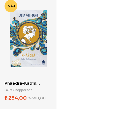
% 40
Phaedra-Kadın
Kahramanlar
Laura Shepperson
₺
234,00
₺
390,00