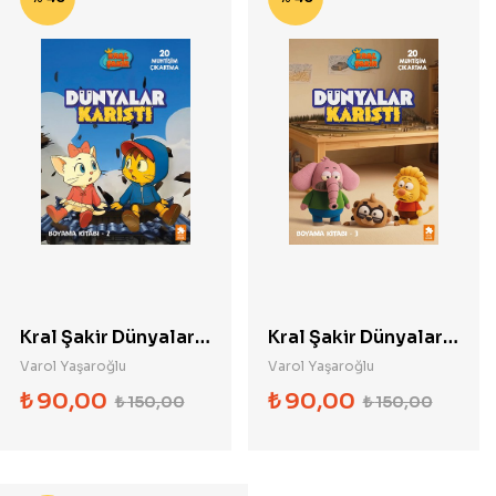
Kral Şakir Dünyalar
Kral Şakir Dünyalar
Karıştı Boyama
Karıştı Boyama
Varol Yaşaroğlu
Varol Yaşaroğlu
Kitabı 2
Kitabı 3
₺
90,00
₺
90,00
₺
150,00
₺
150,00