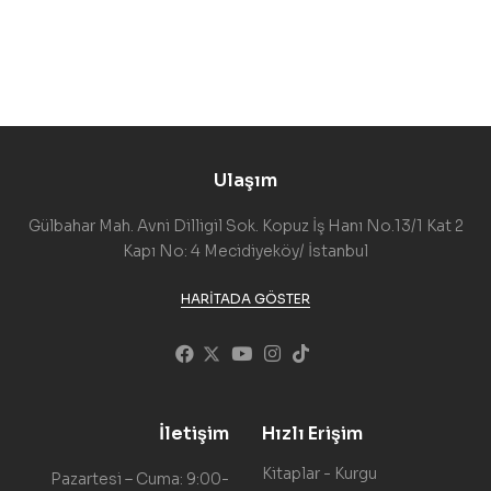
Ulaşım
Gülbahar Mah. Avni Dilligil Sok. Kopuz İş Hanı No.13/1 Kat 2
Kapı No: 4 Mecidiyeköy/ İstanbul
HARITADA GÖSTER
İletişim
Hızlı Erişim
Kitaplar - Kurgu
Pazartesi – Cuma: 9:00-