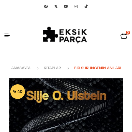
0
ANASAYFA
KITAPLAR
BIR SÜRÜNGENIN ANILARI
% 40