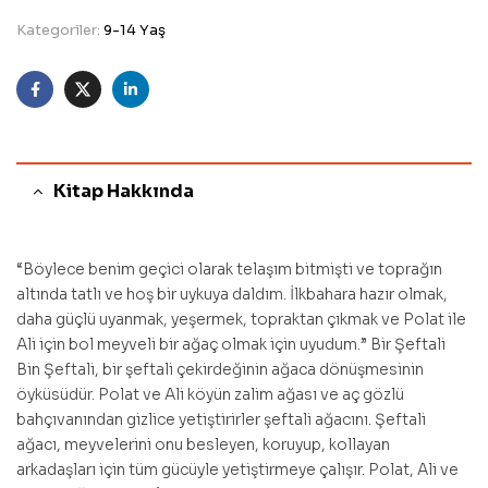
Kategoriler:
9-14 Yaş
Facebook
Twitter
Linkedin
Kitap Hakkında
“Böylece benim geçici olarak telaşım bitmişti ve toprağın
altında tatlı ve hoş bir uykuya daldım. İlkbahara hazır olmak,
daha güçlü uyanmak, yeşermek, topraktan çıkmak ve Polat ile
Ali için bol meyveli bir ağaç olmak için uyudum.” Bir Şeftali
Bin Şeftali, bir şeftali çekirdeğinin ağaca dönüşmesinin
öyküsüdür. Polat ve Ali köyün zalim ağası ve aç gözlü
bahçıvanından gizlice yetiştirirler şeftali ağacını. Şeftali
ağacı, meyvelerini onu besleyen, koruyup, kollayan
arkadaşları için tüm gücüyle yetiştirmeye çalışır. Polat, Ali ve