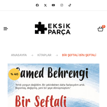
0
ANASAYFA
KITAPLAR
BIR ŞEFTALI BIN ŞEFTALI
% 40