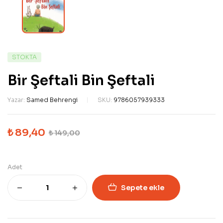
STOKTA
Bir Şeftali Bin Şeftali
Yazar:
Samed Behrengi
SKU:
9786057939333
₺
89,40
₺
149,00
Adet
Sepete ekle