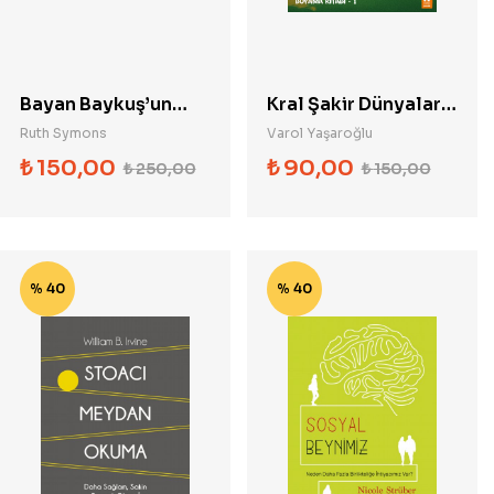
Bayan Baykuş’un
Kral Şakir Dünyalar
Orman Okulu-
Karıştı Boyama
Ruth Symons
Varol Yaşaroğlu
Eğlenceli Bir Gün
Kitabı 1
₺
150,00
₺
90,00
₺
250,00
₺
150,00
% 40
% 40