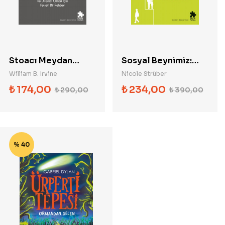
Stoacı Meydan
Sosyal Beynimiz:
Okuma: Daha
Neden Daha Fazla
William B. Irvine
Nicole Strüber
Sağlam, Sakin ve
Birlikteliğe
₺
174,00
₺
234,00
₺
290,00
₺
390,00
Dirençli Olmak İçin
İhtiyacımız Var?
Felsefi Bir Rehber
% 40