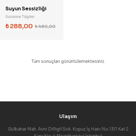
Suyun Sessizliği
Susanne Tägder
₺
288,00
₺
480,00
Tüm sonuçları görüntülemektesiniz.
Ulaşım
Gülbahar Mah. Avni Dilligil Sok. Kopuz İş Hanı No.13/1 Kat 2