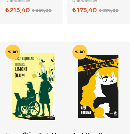
Don Winslow
Don Winslow
₺
215,40
₺
173,40
₺
359,00
₺
289,00
% 40
% 40