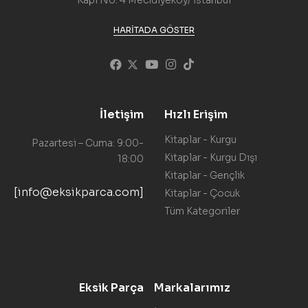
Kapı No: 4 Mecidiyeköy/ İstanbul
HARITADA GÖSTER
İletişim
Hızlı Erişim
Kitaplar - Kurgu
Pazartesi – Cuma: 9:00-
Kitaplar - Kurgu Dışı
18:00
Kitaplar - Gençlik
[info@eksikparca.com]
Kitaplar - Çocuk
Tüm Kategoriler
Eksik Parça
Markalarımız