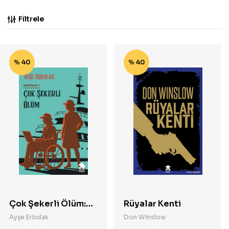
Filtrele
% 40
% 40
Çok Şekerli Ölüm:
Rüyalar Kenti
Dedektif Kadınlar- 1
Ayşe Erbulak
Don Winslow