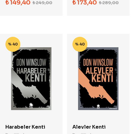
₺
149,40
₺
173,40
₺
249,00
₺
289,00
% 40
% 40
Harabeler Kenti
Alevler Kenti